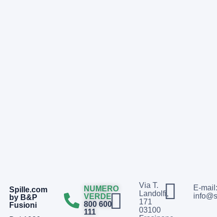
Via T.
E-mail
NUMERO
Spille.com
Landolfi,
info@s
VERDE
by B&P
171
800 600
Fusioni
03100
111