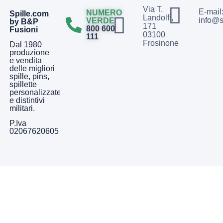
Via T.
E-mail
NUMERO
Spille.com
Landolfi,
info@s
VERDE
by B&P
171
800 600
Fusioni
03100
111
Frosinone
Dal 1980
produzione
e vendita
delle migliori
spille, pins,
spillette
personalizzate
e distintivi
militari.
P.Iva
02067620605