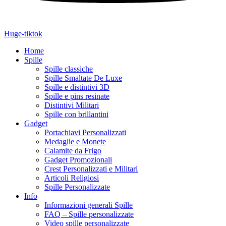
Huge-tiktok
Home
Spille
Spille classiche
Spille Smaltate De Luxe
Spille e distintivi 3D
Spille e pins resinate
Distintivi Militari
Spille con brillantini
Gadget
Portachiavi Personalizzati
Medaglie e Monete
Calamite da Frigo
Gadget Promozionali
Crest Personalizzati e Militari
Articoli Religiosi
Spille Personalizzate
Info
Informazioni generali Spille
FAQ – Spille personalizzate
Video spille personalizzate