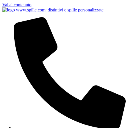
Vai al contenuto