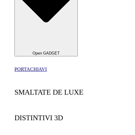
Open GADGET
PORTACHIAVI
SMALTATE DE LUXE
DISTINTIVI 3D