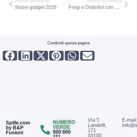
Articolo precedente
Articolo successivo
Nuovi gadget 2026
Fregi e Distintivi con pendif o portafoglio
Condividi questa pagina
Via T.
E-mail
NUMERO
Spille.com
Landolfi,
info@s
VERDE
by B&P
171
800 600
Fusioni
03100
111