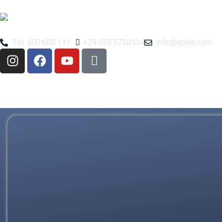
Tel. 800.600.111
+39.335.5730104
info@spille.com