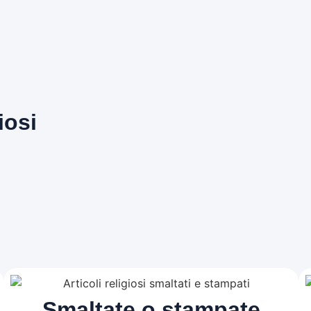
iosi
Smaltate o stampate