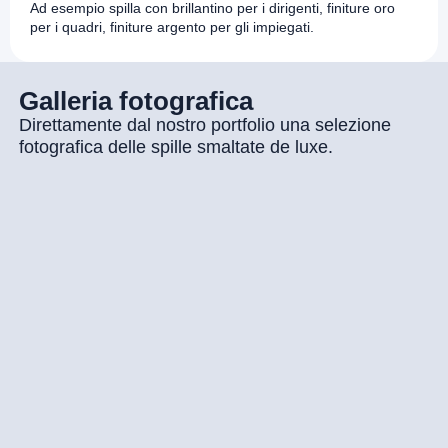
Ad esempio spilla con brillantino per i dirigenti, finiture oro
per i quadri, finiture argento per gli impiegati.
Galleria fotografica
Direttamente dal nostro portfolio una selezione
fotografica delle spille smaltate de luxe.