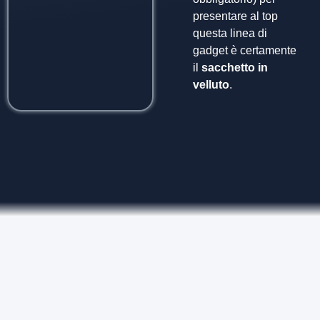
presentare al top
questa linea di
gadget è certamente
il
sacchetto in
velluto
.