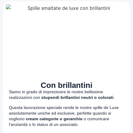
Con brillantini
Siamo in grado di impreziosire le nostre bellissime
realizzazioni con
stupendi brillantini neutri o colorati
.
Questa lavorazione speciale rende le nostre spille de Luxe
assolutamente uniche ed esclusive, perfette quando si
vogliono
creare categorie o gerarchie
o comunicare
l’anzianità o lo status di un associato.