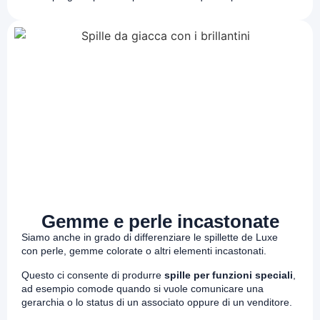
Gemme e perle incastonate
Siamo anche in grado di differenziare le spillette de Luxe
con perle, gemme colorate o altri elementi incastonati.
Questo ci consente di produrre
spille per funzioni speciali
,
ad esempio comode quando si vuole comunicare una
gerarchia o lo status di un associato oppure di un venditore.