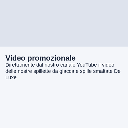
Video promozionale
Direttamente dal nostro canale YouTube il video
delle nostre spillette da giacca e spille smaltate De
Luxe