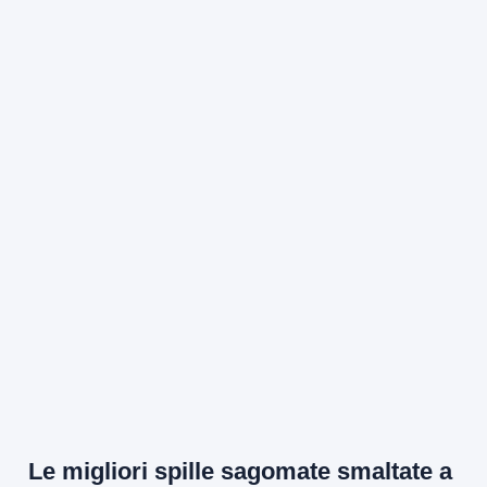
Le migliori spille sagomate smaltate a