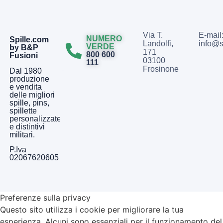
Via T.
E-mail
NUMERO
Spille.com
Landolfi,
info@s
VERDE
by B&P
171
800 600
Fusioni
03100
111
Frosinone
Dal 1980
produzione
e vendita
delle migliori
spille, pins,
spillette
personalizzate
e distintivi
militari.
P.Iva
02067620605
Preferenze sulla privacy
Questo sito utilizza i cookie per migliorare la tua
esperienza. Alcuni sono essenziali per il funzionamento del