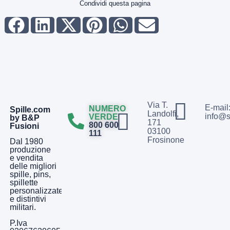
Condividi questa pagina
Via T.
E-mail
NUMERO
Spille.com
Landolfi,
info@s
VERDE
by B&P
171
800 600
Fusioni
03100
111
Frosinone
Dal 1980
produzione
e vendita
delle migliori
spille, pins,
spillette
personalizzate
e distintivi
militari.
P.Iva