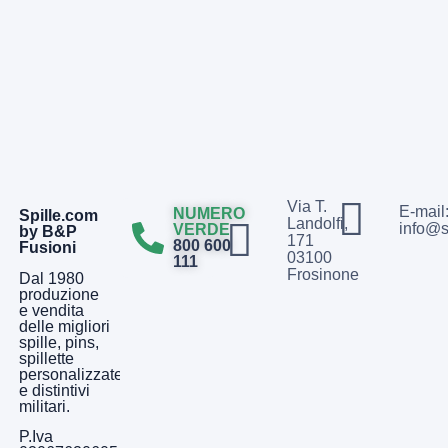
Via T.
E-mail
NUMERO
Spille.com
Landolfi,
info@s
VERDE
by B&P
171
800 600
Fusioni
03100
111
Frosinone
Dal 1980
produzione
e vendita
delle migliori
spille, pins,
spillette
personalizzate
e distintivi
militari.
P.Iva