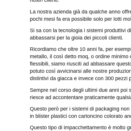
nostri clienti.
La nostra azienda già da qualche anno offre
pochi mesi fa era possibile solo per lotti m
Si sa con la tecnologia i sistemi produttiv
abbassarsi per la gioia dei piccoli clienti.
Ricordiamo che oltre 10 anni fa, per esempio
metallo, il così detto moq, o ordine minimo 
flessibili, siamo riusciti ad abbassare ques
potuto così avvicinarsi alle nostre produzi
distintivi da giacca e invece con 300 pezzi pu
Sempre nel corso degli ultimi due anni poi
riesce ad accontentare praticamente qualsias
Questo però per i sistemi di packaging non e
in blister plastici con cartoncino colorato an
Questo tipo di impacchettamento è molto grad