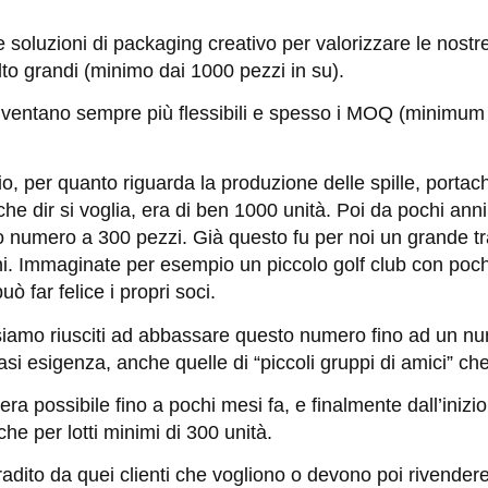
 soluzioni di packaging creativo per valorizzare le nostr
olto grandi (minimo dai 1000 pezzi in su).
i diventano sempre più flessibili e spesso i MOQ (minimu
, per quanto riguarda la produzione delle spille, portachi
che dir si voglia, era di ben 1000 unità. Poi da pochi anni
to numero a 300 pezzi. Già questo fu per noi un grande tr
oni. Immaginate per esempio un piccolo golf club con poch
ò far felice i propri soci.
 siamo riusciti ad abbassare questo numero fino ad un n
i esigenza, anche quelle di “piccoli gruppi di amici” che 
ra possibile fino a pochi mesi fa, e finalmente dall’inizi
che per lotti minimi di 300 unità.
ito da quei clienti che vogliono o devono poi rivendere i