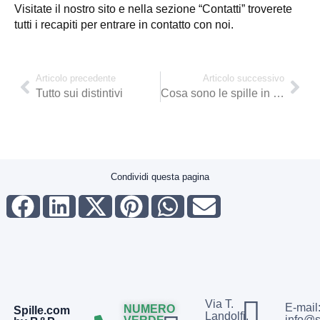
Visitate il nostro sito e nella sezione “Contatti” troverete
tutti i recapiti per entrare in contatto con noi.
Articolo precedente
Articolo successivo
Tutto sui distintivi
Cosa sono le spille in ferro
Condividi questa pagina
Via T.
E-mail
NUMERO
Spille.com
Landolfi,
info@s