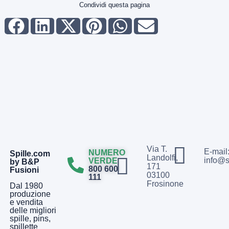
Condividi questa pagina
Via T.
E-mail
NUMERO
Spille.com
Landolfi,
info@s
VERDE
by B&P
171
800 600
Fusioni
03100
111
Frosinone
Dal 1980
produzione
e vendita
delle migliori
spille, pins,
spillette