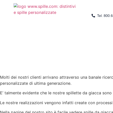
Tel. 800.
Molti dei nostri clienti arrivano attraverso una banale ricer
personalizzate di ultima generazione.
E’ talmente evidente che le nostre spillette da giacca sono 
Le nostre realizzazioni vengono infatti create con processi p
Nella pagine del nostro sito è facile vedere spille da giacc