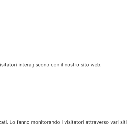
isitatori interagiscono con il nostro sito web.
ati. Lo fanno monitorando i visitatori attraverso vari siti