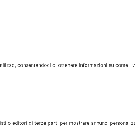
utilizzo, consentendoci di ottenere informazioni su come i v
nisti o editori di terze parti per mostrare annunci personalizz