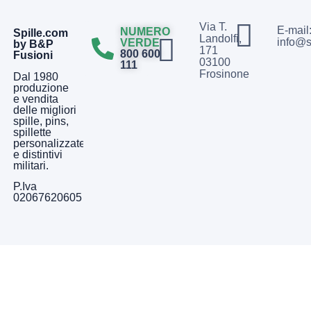
Via T.
E-mail
NUMERO
Spille.com
Landolfi,
info@s
VERDE
by B&P
171
800 600
Fusioni
03100
111
Frosinone
Dal 1980
produzione
e vendita
delle migliori
spille, pins,
spillette
personalizzate
e distintivi
militari.
P.Iva
02067620605