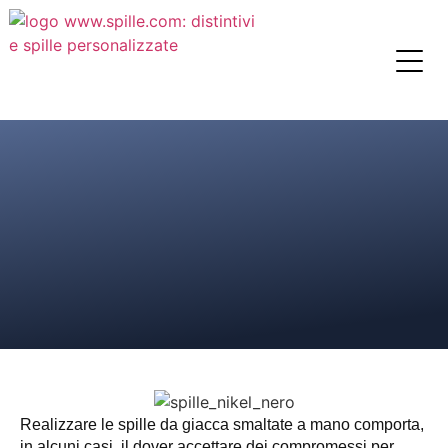
Realizzare le spille da giacca smaltate a mano comporta,
in alcuni casi, il dover accettare dei compromessi per