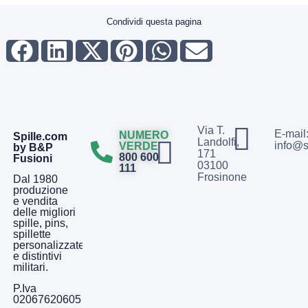
Condividi questa pagina
Via T.
E-mail
NUMERO
Spille.com
Landolfi,
info@s
VERDE
by B&P
171
800 600
Fusioni
03100
111
Frosinone
Dal 1980
produzione
e vendita
delle migliori
spille, pins,
spillette
personalizzate
e distintivi
militari.
P.Iva
02067620605