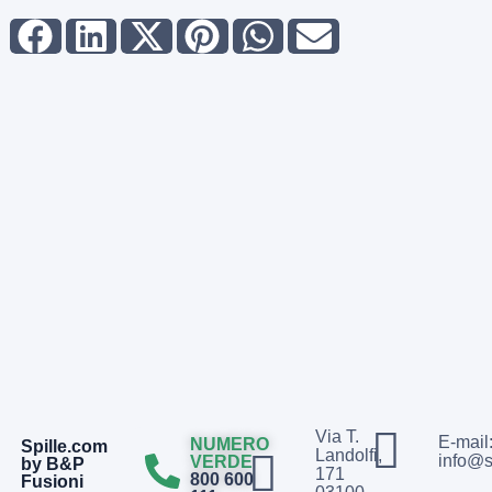
Via T.
E-mail
NUMERO
Spille.com
Landolfi,
info@s
VERDE
by B&P
171
800 600
Fusioni