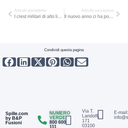
Articolo precedente
Articolo successivo
I crest militari di alto livello
Il nuovo anno ci ha portato Medaglie.it
Condividi questa pagina
Via T.
E-mail
NUMERO
Spille.com
Landolfi,
info@s
VERDE
by B&P
171
800 600
Fusioni
03100
111