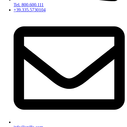
Tel. 800.600.111
+39.335.5730104