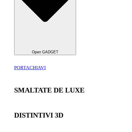
Open GADGET
PORTACHIAVI
SMALTATE DE LUXE
DISTINTIVI 3D