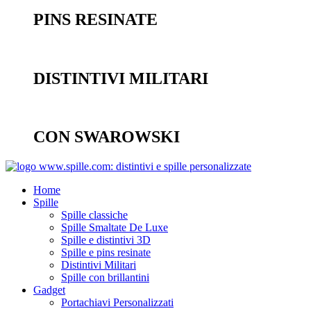
PINS RESINATE
DISTINTIVI MILITARI
CON SWAROWSKI
Home
Spille
Spille classiche
Spille Smaltate De Luxe
Spille e distintivi 3D
Spille e pins resinate
Distintivi Militari
Spille con brillantini
Gadget
Portachiavi Personalizzati