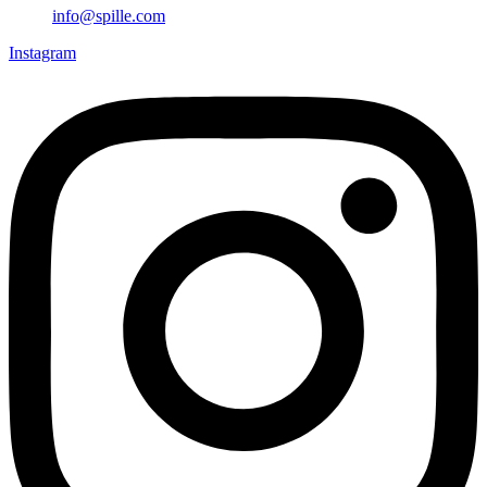
info@spille.com
Instagram