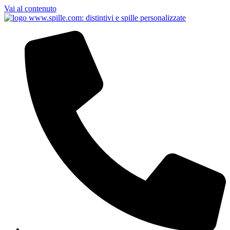
Vai al contenuto