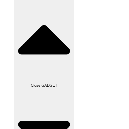
Close GADGET