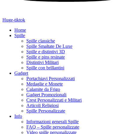
Huge-tiktok
Home
Spille
Spille classiche
Spille Smaltate De Luxe
Spille e distintivi 3D
Spille e pins resinate
Distintivi Militari
Spille con brillantini
Gadget
Portachiavi Personalizzati
Medaglie e Monete
Calamite da Frigo
Gadget Promozionali
Crest Personalizzati e Militari
Articoli Religiosi
Spille Personalizzate
Info
Informazioni generali Spille
FAQ – Spille personalizzate
Video spille personalizzate