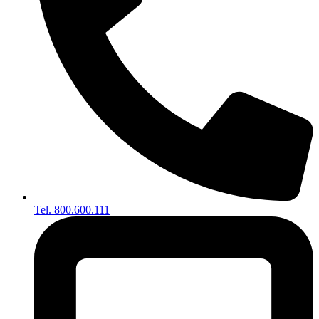
Tel. 800.600.111