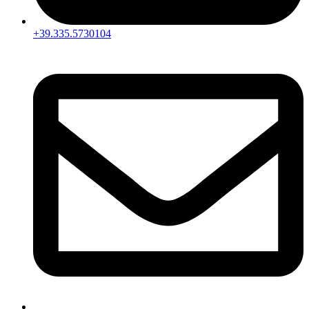
+39.335.5730104