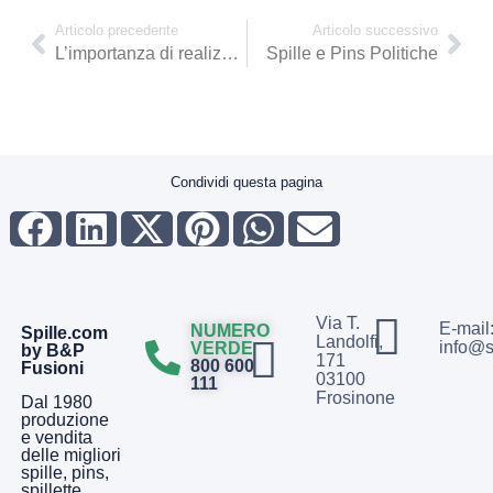
Articolo precedente
Articolo successivo
L’importanza di realizzare un campione
Spille e Pins Politiche
Condividi questa pagina
Via T.
E-mail
NUMERO
Spille.com
Landolfi,
info@s
VERDE
by B&P
171
800 600
Fusioni
03100
111
Frosinone
Dal 1980
produzione
e vendita
delle migliori
spille, pins,
spillette