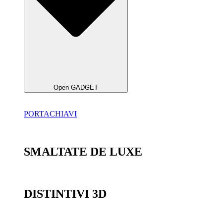
Open GADGET
PORTACHIAVI
SMALTATE DE LUXE
DISTINTIVI 3D