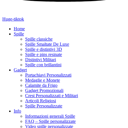
Huge-tiktok
Home
Spille
Spille classiche
Spille Smaltate De Luxe
Spille e distintivi 3D
Spille e pins resinate
Distintivi Militari
Spille con brillantini
Gadget
Portachiavi Personalizzati
Medaglie e Monete
Calamite da Frigo
Gadget Promozionali
Crest Personalizzati e Militari
Articoli Religiosi
Spille Personalizzate
Info
Informazioni generali Spille
FAQ – Spille personalizzate
Video spille personalizzate