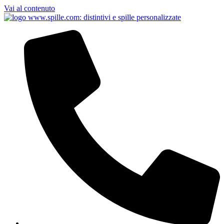
Vai al contenuto