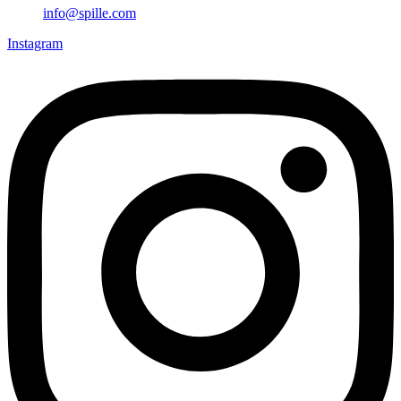
info@spille.com
Instagram