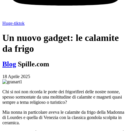
Huge-tiktok
Un nuovo gadget: le calamite
da frigo
Blog
Spille.com
18 Aprile 2025
Chi si noi non ricorda le porte dei frigorifirei delle nostre nonne,
spesso sormontate da una moltitudine di calamite e magneti quasi
sempre a tema religioso o turistico?
Mia nonna in particolare aveva le calamite da frigo della Madonna
di Lourdes e quella di Venezia con la classica gondola scolpita in
ceramica.