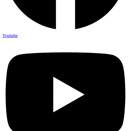
Youtube