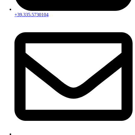
+39.335.5730104