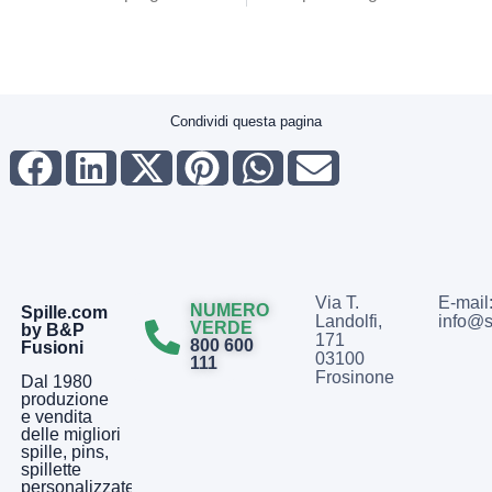
Condividi questa pagina
Via T.
E-mail
NUMERO
Spille.com
Landolfi,
info@s
VERDE
by B&P
171
800 600
Fusioni
03100
111
Frosinone
Dal 1980
produzione
e vendita
delle migliori
spille, pins,
spillette
personalizzate